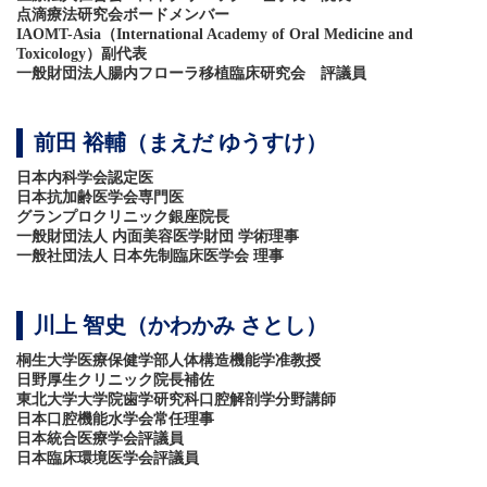
点滴療法研究会ボードメンバー
IAOMT-Asia（International Academy of Oral Medicine and
Toxicology）副代表
一般財団法人腸内フローラ移植臨床研究会 評議員
前田 裕輔（まえだ ゆうすけ）
日本内科学会認定医
日本抗加齢医学会専門医
グランプロクリニック銀座院長
一般財団法人 内面美容医学財団 学術理事
一般社団法人 日本先制臨床医学会 理事
川上 智史（かわかみ さとし）
桐生大学医療保健学部人体構造機能学准教授
日野厚生クリニック院長補佐
東北大学大学院歯学研究科口腔解剖学分野講師
日本口腔機能水学会常任理事
日本統合医療学会評議員
日本臨床環境医学会評議員