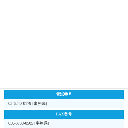
野村 紘史
組織情報
名称
一般社団法人 日本臨床培養上清研究会
所在地
〒113-0033
東京都文京区本郷2-31-2-2F
株式会社スーパーライトウォーター内
電話番号
03-6240-0179 [事務局]
FAX番号
050-3730-8505 [事務局]