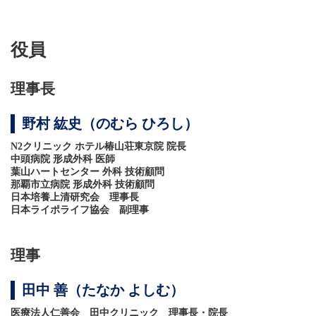
役員
理事長
野村 紘史（のむら ひろし）
N2クリニック ホテル椿山荘東京院 院長
中頭病院 形成外科 医師
葉山ハートセンター 外科 技術顧問
那覇市立病院 形成外科 技術顧問
日本培養上清研究会 理事長
日本ライポライフ協会 副理事
理事
田中 善（たなか よしむ）
医療法人仁善会 田中クリニック 理事長・院長