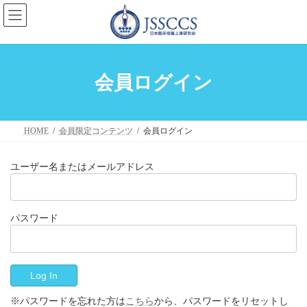
コ
ナ
ン
ビ
テ
ゲ
ン
ー
ツ
シ
へ
ョ
会員ログイン
ス
ン
キ
に
ッ
移
プ
動
HOME
会員限定コンテンツ
会員ログイン
ユーザー名またはメールアドレス
パスワード
※パスワードを忘れた方は
こちら
から、パスワードをリセットし